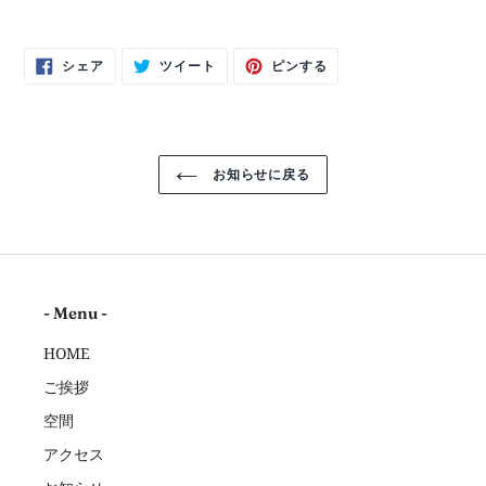
Facebook
Twitter
Pinterest
シェア
ツイート
ピンする
で
に
で
シ
投
ピ
ェ
稿
ン
ア
す
す
す
る
る
る
お知らせに戻る
- Menu -
HOME
ご挨拶
空間
アクセス