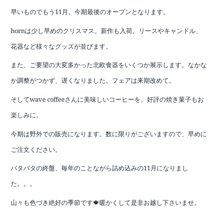
早いものでもう11
月。今期最後のオープンとなります。
horn
は少し早めのクリスマス。
新作も入荷。リースやキャンドル、
花器など様々なグッズが並びます。
また、ご要望の大変多かった北欧食器をいくつか展示します。なかな
か調整がつかず、遅くなりました。フェアは来期改めて。
そして
wave coffee
さんに美味しいコーヒーを。好評の焼き菓子もお
楽しみに。
今期は野外での販売になります。
数に限りがございますので、早めに
ご注文ください。
バタバタの終盤、毎年のことながら
詰め込みの
11
月になりまし
た。。。
山々も色づき絶好の季節です
🍁
暖かくして是非お越し下さいませ。