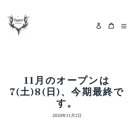
コ
ン
テ
ン
ログイン
カート
ツ
に
ス
キ
ッ
プ
す
る
11月のオープンは
7(土)8(日)、今期最終で
す。
2020年11月2日