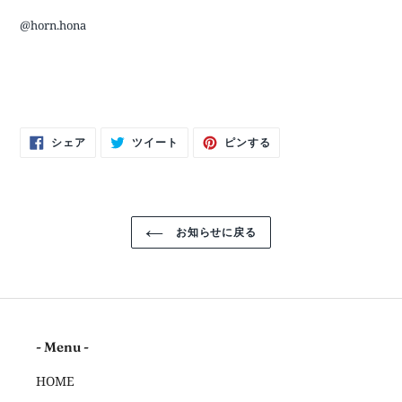
@horn.hona
Facebook
Twitter
Pinterest
シェア
ツイート
ピンする
で
に
で
シ
投
ピ
ェ
稿
ン
ア
す
す
す
る
る
る
お知らせに戻る
- Menu -
HOME