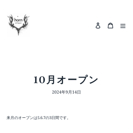
コ
ン
テ
ン
ログイン
カート
ツ
に
ス
キ
ッ
プ
す
る
10月オープン
2024年9月14日
来月のオープンは5.6.7の3日間です。