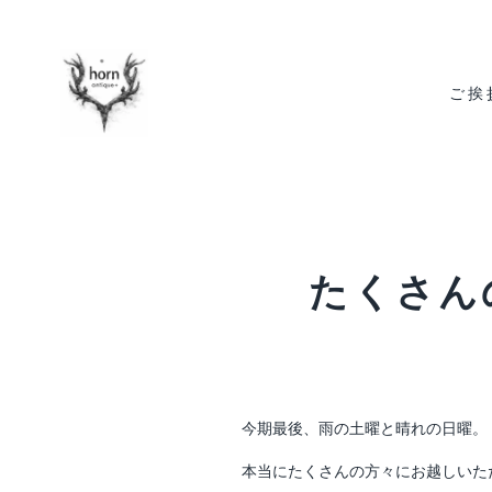
コ
ン
テ
ン
ご挨
ツ
に
ス
キ
ッ
プ
す
る
たくさん
今期最後、雨の土曜と晴れの日曜。
本当にたくさんの方々にお越しいた