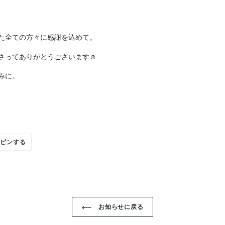
た全ての方々に感謝を込めて。
さって
ありがとうございます
☺️
みに。
Pinterest
ピンする
で
ピ
ン
す
る
お知らせに戻る