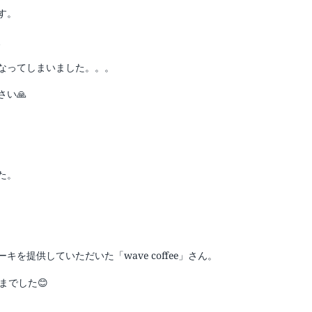
す。
、
なってしまいました。。。
さい
🙏
た。
ーキを提供していただいた「
wave coffee」
さん。
までした
😊