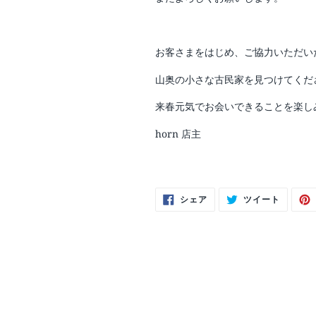
お客さまをはじめ、ご協力いただい
山奥の小さな古民家を見つけてくだ
来春元気でお会いできることを楽し
horn 店主
Facebook
Twitter
シェア
ツイート
で
に
シ
投
ェ
稿
ア
す
す
る
る